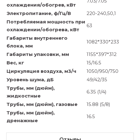
7.03/7.05
охлаждения/обогрев, кВт
Электропитание, ф/Гц/В
220-240,50,1
Потребляемая мощность при
63
охлаждении/обогрева, кВт
Габариты внутреннего
1082*330*233
блока, мм
Габариты упаковки, мм
1155*397*312
Вес, кг
15/16.5
Циркуляция воздуха, м3/ч
1050/950/750
Уровень шума, дБ
49/42/35
Трубы, мм (дюйм),
6.35 (1/4)
жидкостные
Трубы, мм (дюйм), газовые
15.88 (5/8)
Трубы, мм (дюйм),
16.5
дренажные
Отзывы