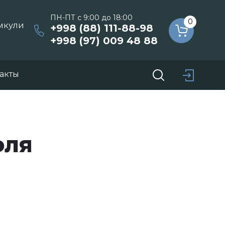
ПН-ПТ с 9:00 до 18:00
0
умкули
+998 (88) 111-88-98
+998 (97) 009 48 88
акты
оля