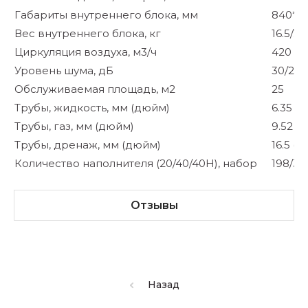
Габариты внутреннего блока, мм
840*4
Вес внутреннего блока, кг
16.5/20
Циркуляция воздуха, м3/ч
420
Уровень шума, дБ
30/26/
Обслуживаемая площадь, м2
25
Трубы, жидкость, мм (дюйм)
6.35 (1/
Трубы, газ, мм (дюйм)
9.52 (3
Трубы, дренаж, мм (дюйм)
16.5 (3/
Количество наполнителя (20/40/40Н), набор
198/39
Отзывы
Назад