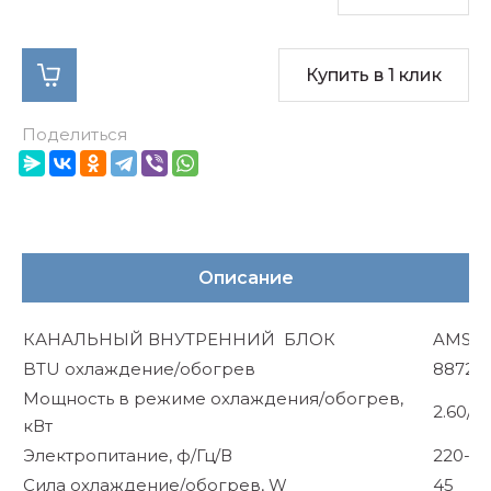
Купить в 1 клик
Поделиться
Описание
КАНАЛЬНЫЙ ВНУТРЕННИЙ БЛОК
AMSD-
BTU охлаждение/обогрев
8872/
Мощность в режиме охлаждения/обогрев,
2.60/2.
кВт
Электропитание, ф/Гц/В
220-24
Сила охлаждение/обогрев, W
45