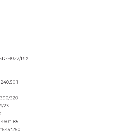
SD-H022/R1X
240,50,1
/390/320
6/23
0
*460*185
*545*250