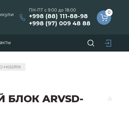
ПН-ПТ с 9:00 до 18:00
0
умкули
+998 (88) 111-88-98
+998 (97) 009 48 88
акты
-H022/R1X
 БЛОК ARVSD-