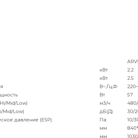
ARV
кВт
2.2
кВт
2.5
ия
В~,Гц,Ф
220~
щность
Вт
57
Hi/Mid/Low)
м3/ч
480
i/Mid/Low)
дБ(Д)
30/2
ское давление (ESP)
Па
10/3
мм
840
мм
1030