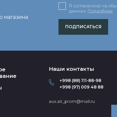
Я согласен(на) на об
данных.
Подробнее
о магазина
ПОДПИСАТЬСЯ
Наши контакты
ое
вание
+998 (88) 111-88-98
ы
+998 (97) 009 48 88
aux.air_prom@mail.ru